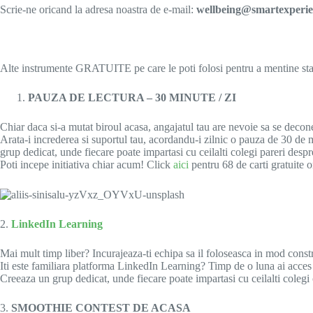
Scrie-ne oricand la adresa noastra de e-mail:
wellbeing@smartexperie
Alte instrumente GRATUITE pe care le poti folosi pentru a mentine st
PAUZA DE LECTURA – 30 MINUTE / ZI
Chiar daca si-a mutat biroul acasa, angajatul tau are nevoie sa se deconec
Arata-i increderea si suportul tau, acordandu-i zilnic o pauza de 30 de m
grup dedicat, unde fiecare poate impartasi cu ceilalti colegi pareri despre 
Poti incepe initiativa chiar acum! Click
aici
pentru 68 de carti gratuite 
2.
LinkedIn Learning
Mai mult timp liber? Incurajeaza-ti echipa sa il foloseasca in mod const
Iti este familiara platforma LinkedIn Learning? Timp de o luna ai acces 
Creeaza un grup dedicat, unde fiecare poate impartasi cu ceilalti colegi cu
3.
SMOOTHIE CONTEST DE ACASA