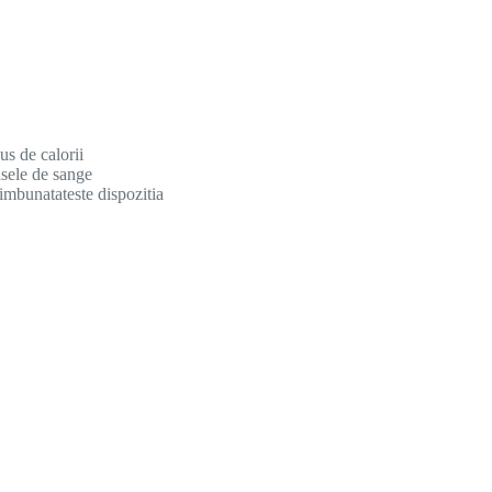
s de calorii
asele de sange
imbunatateste dispozitia