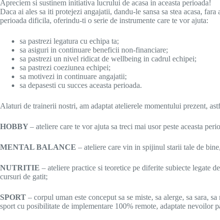
Apreciem si sustinem initiativa lucrului de acasa in aceasta perioada!
Daca ai ales sa iti protejezi angajatii, dandu-le sansa sa stea acasa, far
perioada dificila, oferindu-ti o serie de instrumente care te vor ajuta:
sa pastrezi legatura cu echipa ta;
sa asiguri in continuare beneficii non-financiare;
sa pastrezi un nivel ridicat de wellbeing in cadrul echipei;
sa pastrezi coeziunea echipei;
sa motivezi in continuare angajatii;
sa depasesti cu succes aceasta perioada.
Alaturi de trainerii nostri, am adaptat atelierele momentului prezent, astf
HOBBY
– ateliere care te vor ajuta sa treci mai usor peste aceasta per
MENTAL BALANCE
– ateliere care vin in spijinul starii tale de bi
NUTRITIE
– ateliere practice si teoretice pe diferite subiecte legate 
cursuri de gatit;
SPORT
– corpul uman este conceput sa se miste, sa alerge, sa sara, sa
sport cu posibilitate de implementare 100% remote, adaptate nevoilor par