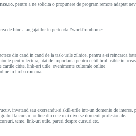
nce.ro,
pentru a ne solicita o propunere de program remote adaptat nevo
area de bine a angajatilor in perioada #workfromhome:
teze din cand in cand de la task-urile zilnice, pentru a-si reincarca bater
inute pentru lectura, atat de importanta pentru echilibrul psihic in acea
cartile citite, link-uri utile, evenimente culturale online.
online in limba romana.
ructiv, invatand sau exersandu-si skill-urile intr-un domeniu de interes,
gratuit la cursuri online din cele mai diverse domenii profesionale.
rsuri, teme, link-uri utile, pareri despre cursuri etc.