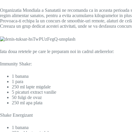
Organizatia Mondiala a Sanatatii ne recomanda ca in aceasta perioada s
regim alimentar sanatos, pentru a evita acumularea kilogramelor in plus s
Provoaca-ti echipa la un concurs de smoothie-uri remote, alaturi de ceilal
Creeaza un grup dedicat acestei activitati, unde se va desfasura concursul.
Iata doua retetele pe care le preparam noi in cadrul atelierelor:
Immunity Shake:
1 banana
1 para
250 ml lapte migdale
5 picaturi extract vanilie
50 fulgi de ovaz
250 ml apa plata
Shake Energizant
1 banana