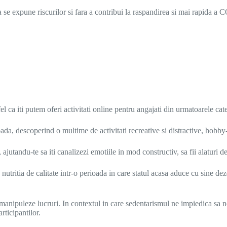
a a se expune riscurilor si fara a contribui la raspandirea si mai rapida 
el ca iti putem oferi activitati online pentru angajati din urmatoarele cate
ioada, descoperind o multime de activitati recreative si distractive, hobby
ne, ajutandu-te sa iti canalizezi emotiile in mod constructiv, sa fii alaturi
de nutritia de calitate intr-o perioada in care statul acasa aduce cu sine
 manipuleze lucruri. In contextul in care sedentarismul ne impiedica sa
ticipantilor.