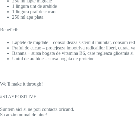
250 ml lapte migdale
1 lingura unt de arahide
1 lingura praf de cacao
250 ml apa plata
Beneficii:
Laptele de migdale – consolideaza sistemul imunitar, consum redu
Praful de cacao – protejeaza impotriva radicalilor liberi, curata v
Banana – sursa bogata de vitamina B6, care regleaza glicemia si 
Untul de arahide – sursa bogata de proteine
We’ll make it through!
#STAYPOSITIVE
Suntem aici si ne poti contacta oricand.
Sa auzim numai de bine!