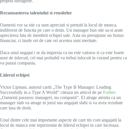
propria sufragerie.
Recunoasterea talentului si reusitelor
Oamenii vor sa stie ca sunt apreciati si pretuiti la locul de munca,
indiferent de functia pe care o detin. Un manager bun stie sa-si arate
aprecierea fata de membrii echipei sale. Asta nu presupune un bonus
financiar, ci laude ori de cate ori acestea sunt meritate.
Daca unui angajat i se da impresia ca nu este valoros si ca este foarte
usor de inlocuit, cel mai probabil va trebui inlocuit in curand pentru ca
va parasi compania.
Liderul echipei
Victor Lipman, autorul cartii „
The Type B Manager: Leading
Successfully in a Type A World
“
citeaza un articol de pe
Forbes
„Oamenii parasesc manageri, nu companii“. El atrage atentia ca un
manager slab va atrage in jurul sau angajati slabi si va avea rezultate
care lasa de dorit.
Unul dintre cele mai importante aspecte de care tin cont angajatii la
locul de munca este reprezentat de liderul echipei in care lucreaza.