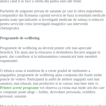
atunci cand li se face o oferta din partea unei alte firme.
Pachetele de asigurare privata de sanatate pe care le ofera majoritatea
companiilor din Romania cuprind servicii de baza (consultatii medicale
pentru toate specializarile si investigatii medicale de rutina) si reduceri
pentru serviciile extra (investigatii imagistice sau interventii
chirurgicale).
Programele de wellbeing
Programele de wellbeing au devenit printre cele mai apreciate
beneficii. Ele ajuta atat la relaxarea si destinderea fiecarui angajat in
parte, dar contribuie si la imbunatatirea comunicarii intre membrii
organizatiei.
O tehnica noua si moderna de a creste gradul de multumire a
angajatilor, programele de wellbeing ajuta compania din foarte multe
puncte de vedere. Participand la astfel de ateliere angajatii sunt mai
sanatosi, mai relaxati, mai productivi si se cunosc mai bine intre ei.
Printre aceste programe
vei observa ca exista mai multe arii din care
o companie poate alege – hobby, dezvoltare personala, echilibru
personal, sanatate.