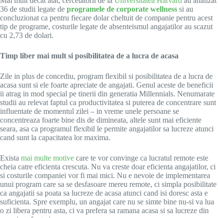
Mai mult decat atat, cercetatorii de la
Universitatea Harvard
au analizat
36 de studii legate de
programele de corporate wellness
si au
concluzionat ca pentru fiecare dolar cheltuit de companie pentru acest
tip de programe, costurile legate de absenteismul angajatilor au scazut
cu
2,73 de dolari.
Timp liber mai mult si posibilitatea de a lucra de acasa
Zile in plus de concediu, program flexibil si posibilitatea de a lucra de
acasa sunt si ele foarte apreciate de angajati. Genul aceste de beneficii
ii atrag in mod special pe tinerii din generatia Millennials. Nenumarate
studii au relevat faptul ca productivitatea si puterea de concentrare sunt
influentate de momentul zilei – in vreme unele persoane se
concentreaza foarte bine dis de dimineata, altele sunt mai eficiente
seara, asa ca programul flexibil le permite angajatilor sa lucreze atunci
cand sunt la capacitatea lor maxima.
Exista
mai multe motive
care te vor convinge ca lucratul remote este
cheia catre eficienta crescuta. Nu va creste doar eficienta angajatilor, ci
si costurile companiei vor fi mai mici. Nu e nevoie de implementarea
unui program care sa se desfasoare mereu remote, ci simpla posibilitate
ca angajatii sa poata sa lucreze de acasa atunci cand isi doresc asta e
suficienta. Spre exemplu, un angajat care nu se simte bine nu-si va lua
o zi libera pentru asta, ci va prefera sa ramana acasa si sa lucreze din