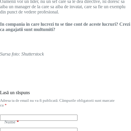
Oamenii vor un lider, nu un sef care sa le dea directive, isi doresc sa
aiba un manager de la care sa aiba de invatat, care sa fie un exemplu
din punct de vedere profesional.
In compania in care lucrezi tu se tine cont de aceste lucruri? Crezi
ca angajatii sunt multumiti?
Sursa foto: Shutterstock
Lasă un răspuns
Adresa ta de email nu va fi publicată.
Câmpurile obligatorii sunt marcate
cu
*
Nume
*